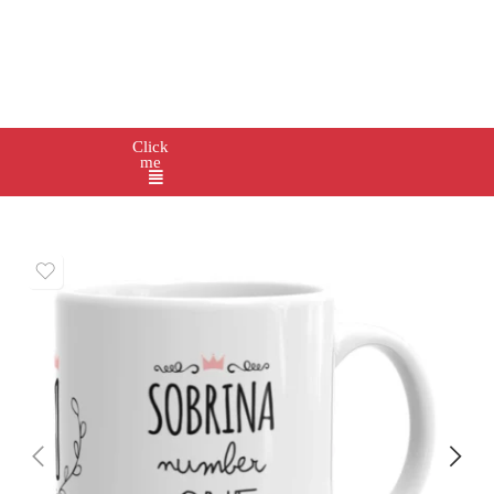
Click
me