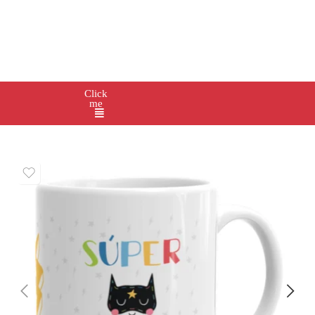
Click
me