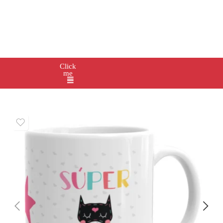
Click
me