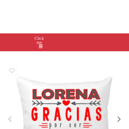
Click
me