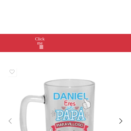
Click
me