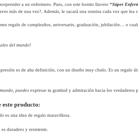
a sorprender a un enfermero. Pues, con este bonito llavero
“Súper Enfer
llaves más de una vez?. Además, le sacará una sonrisa cada vez que lea
 como regalo de cumpleaños, aniversario, graduación, jubilación… o cual
nales del mundo
!
resión es de alta definición, con un diseño muy chulo. Es un regalo úti
 mundo,
puedes
expresar tu gratitud y admiración hacia los verdaderos p
e este producto:
do
es una idea de regalo maravillosa.
es duradero y resistente.