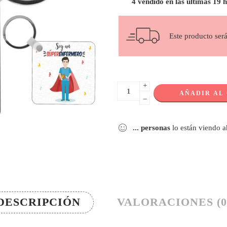
4 vendido en las últimas 19 
Este producto ser
+
AÑADIR AL
−
...
personas
lo están viendo 
DESCRIPCIÓN
VALORACIONES (0