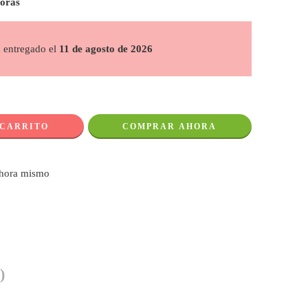
horas
á entregado el
11 de agosto de 2026
 CARRITO
COMPRAR AHORA
ahora mismo
)