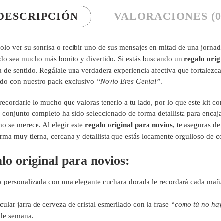
DESCRIPCIÓN
VALORACIONES (0
olo ver su sonrisa o recibir uno de sus mensajes en mitad de una jornad
todo sea mucho más bonito y divertido. Si estás buscando un
regalo orig
ca de sentido. Regálale una verdadera experiencia afectiva que fortalez
ndo con nuestro pack exclusivo
“Novio Eres Genial”
.
recordarle lo mucho que valoras tenerlo a tu lado, por lo que este kit 
onjunto completo ha sido seleccionado de forma detallista para encajar 
o se merece. Al elegir este
regalo original para novios
, te aseguras d
ma muy tierna, cercana y detallista que estás locamente orgulloso de co
alo original para novios:
 personalizada con una elegante cuchara dorada le recordará cada maña
ular jarra de cerveza de cristal esmerilado con la frase
“como tú no hay
 de semana.