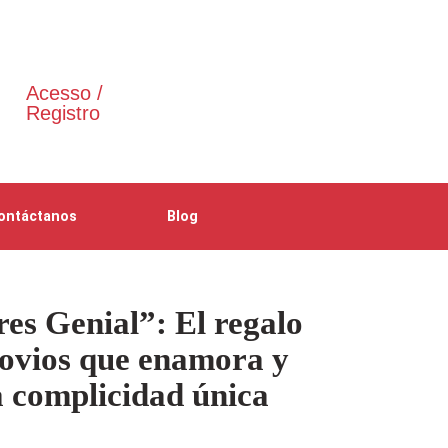
Acesso /
Registro
ontáctanos
Blog
es Genial”: El regalo
novios que enamora y
a complicidad única