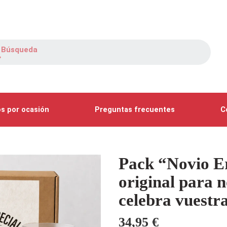
s por ocasión
Preguntas frecuentes
C
Pack “Novio Er
original para 
celebra vuestr
34,95
€