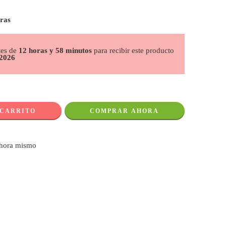
oras
tes de
12 horas y 58 minutos
para recibir este producto
 2026
 CARRITO
COMPRAR AHORA
ahora mismo