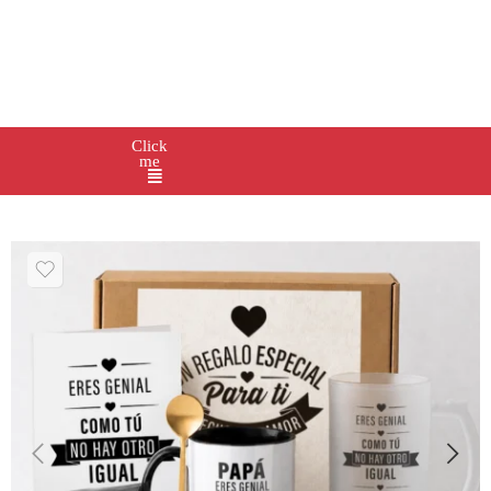
Click
me