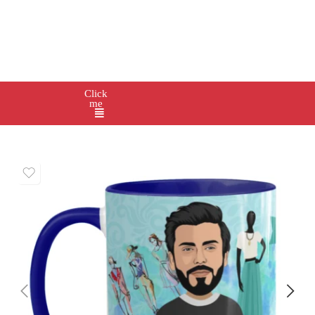
Click
me