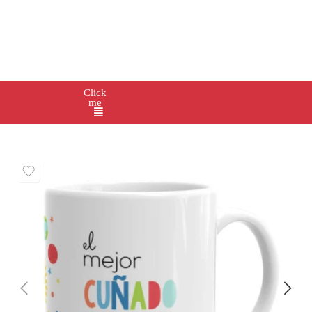
Click
me