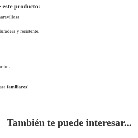
e este producto:
aravillosa.
uradera y resistente.
rtón.
para
familiares
!
También te puede interesar...