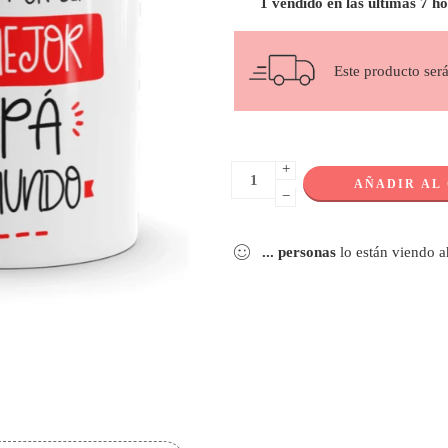
1 vendido en las últimas 7 h
Este producto ser
+
AÑADIR AL
−
...
personas
lo están viendo 