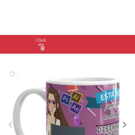
Click
me