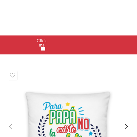
Click
me