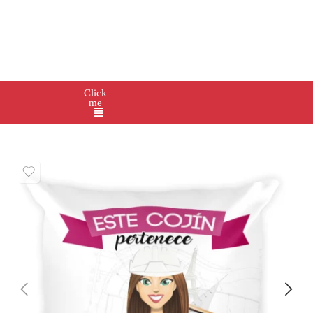
Click
me